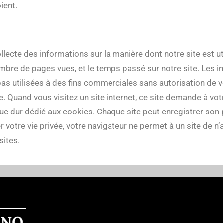
ient.
ollecte des informations sur la manière dont notre site est u
 nombre de pages vues, et le temps passé sur notre site. Les 
nt pas utilisées à des fins commerciales sans autorisation de 
me. Quand vous visitez un site internet, ce site demande à vot
sque dur dédié aux cookies. Chaque site peut enregistrer son
r votre vie privée, votre navigateur ne permet à un site de n’
sites.